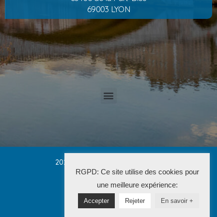
69003 LYON
2025 Cabinet PETRUCCI CONVERT
RGPD: Ce site utilise des cookies pour
La Solution Immo
une meilleure expérience:
Accepter
Rejeter
En savoir +