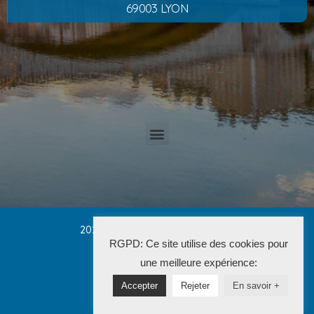
69003 LYON
2025 Cabinet PETRUCCI CONVERT
RGPD: Ce site utilise des cookies pour
La Solution Immo
une meilleure expérience:
Accepter
Rejeter
En savoir +