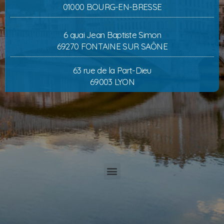
01000 BOURG-EN-BRESSE
6 quai Jean Baptiste Simon
69270 FONTAINE SUR SAÔNE
63 rue de la Part-Dieu
69003 LYON