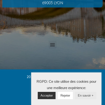
69003 LYON
2025 Cabinet PETRUCCI CONVERT
RGPD: Ce site utilise des cookies pour
La Solution Immo
une meilleure expérience:
Accepter
Rejeter
En savoir +