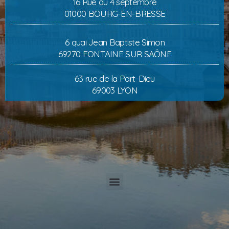
16 Rue du 4 septembre
01000 BOURG-EN-BRESSE
6 quai Jean Baptiste Simon
69270 FONTAINE SUR SAÔNE
63 rue de la Part-Dieu
69003 LYON