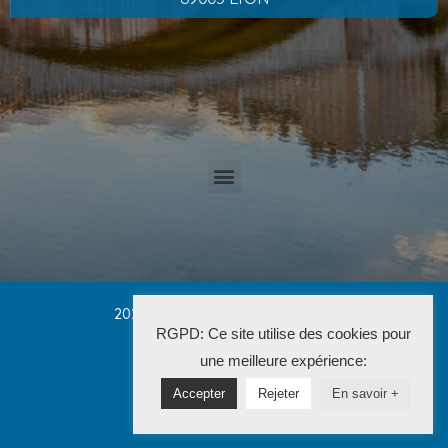
2025 Cabinet PETRUCCI CONVERT
RGPD: Ce site utilise des cookies pour
La Solution Immo
une meilleure expérience:
Accepter
Rejeter
En savoir +