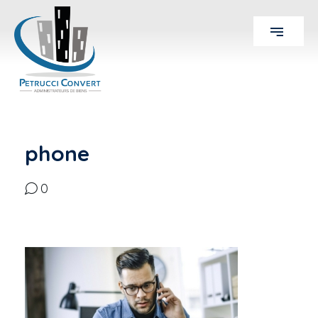
phone
0