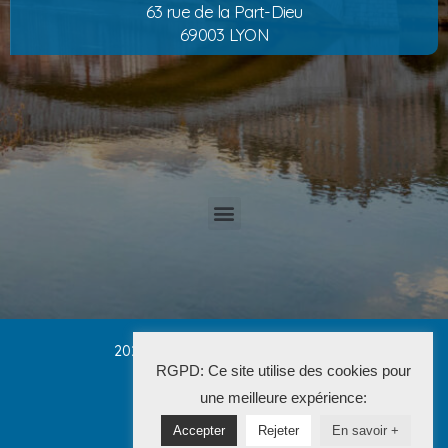
63 rue de la Part-Dieu
69003 LYON
2025 Cabinet PETRUCCI CONVERT
RGPD: Ce site utilise des cookies pour
La Solution Immo
une meilleure expérience:
Accepter
Rejeter
En savoir +