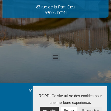
63 rue de la Part-Dieu
69003 LYON
2025 Cabinet PETRUCCI CONVERT
RGPD: Ce site utilise des cookies pour
La Solution Immo
une meilleure expérience:
Accepter
Rejeter
En savoir +