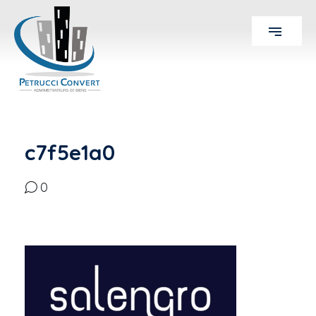
c7f5e1a0
0