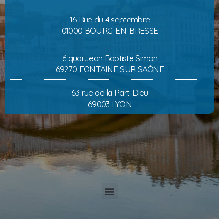
16 Rue du 4 septembre
01000 BOURG-EN-BRESSE
6 quai Jean Baptiste Simon
69270 FONTAINE SUR SAÔNE
63 rue de la Part-Dieu
69003 LYON