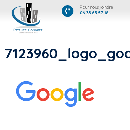
Pour nous joindre
06 33 63 57 18
7123960_logo_goo