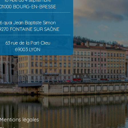
01000 BOURG-EN-BRESSE
6 quai Jean Baptiste Simon
9270 FONTAINE SUR SAÔNE
63 rue de la Part-Dieu
69003 LYON
Mentions légales