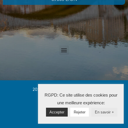
2025 Cabinet PETRUCCI CONVERT
RGPD: Ce site utilise des cookies pour
La Solution Immo
une meilleure expérience:
Accepter
Rejeter
En savoir +