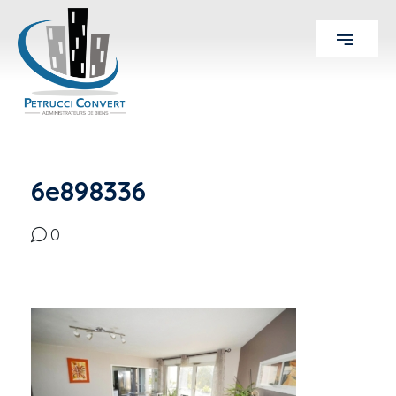
6e898336
0