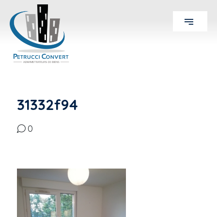
31332f94
0