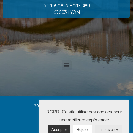
63 rue de la Part-Dieu
69003 LYON
2025 Cabinet PETRUCCI CONVERT
RGPD: Ce site utilise des cookies pour
La Solution Immo
une meilleure expérience:
Accepter
Rejeter
En savoir +