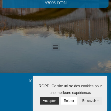
69003 LYON
2025 Cabinet PETRUCCI CONVERT
RGPD: Ce site utilise des cookies pour
La Solution Immo
une meilleure expérience:
Accepter
Rejeter
En savoir +