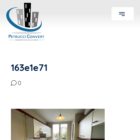
163e1e71
0