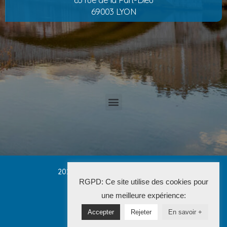
69003 LYON
2025 Cabinet PETRUCCI CONVERT
RGPD: Ce site utilise des cookies pour
La Solution Immo
une meilleure expérience:
Accepter
Rejeter
En savoir +