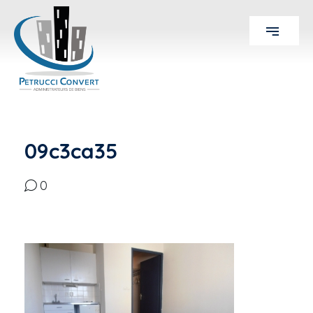
09c3ca35
0