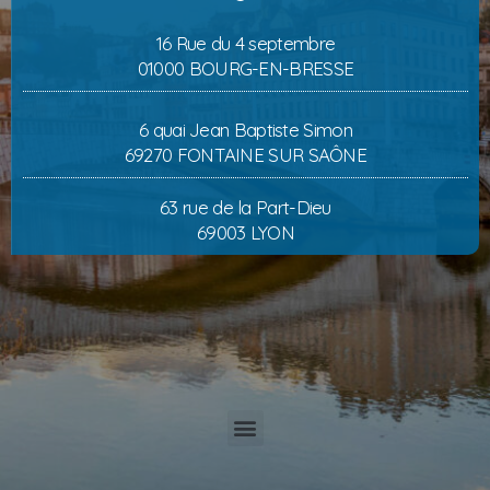
16 Rue du 4 septembre
01000 BOURG-EN-BRESSE
6 quai Jean Baptiste Simon
69270 FONTAINE SUR SAÔNE
63 rue de la Part-Dieu
69003 LYON