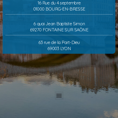
16 Rue du 4 septembre
01000 BOURG-EN-BRESSE
6 quai Jean Baptiste Simon
69270 FONTAINE SUR SAÔNE
63 rue de la Part-Dieu
69003 LYON