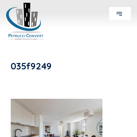
035f9249