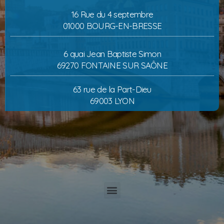
16 Rue du 4 septembre
01000 BOURG-EN-BRESSE
6 quai Jean Baptiste Simon
69270 FONTAINE SUR SAÔNE
63 rue de la Part-Dieu
69003 LYON