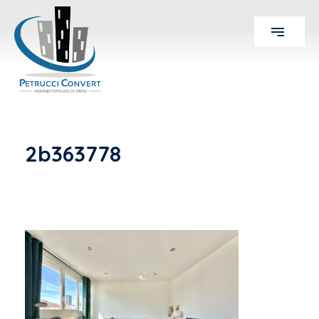
2b363778