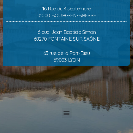
16 Rue du 4 septembre
01000 BOURG-EN-BRESSE
6 quai Jean Baptiste Simon
69270 FONTAINE SUR SAÔNE
63 rue de la Part-Dieu
69003 LYON