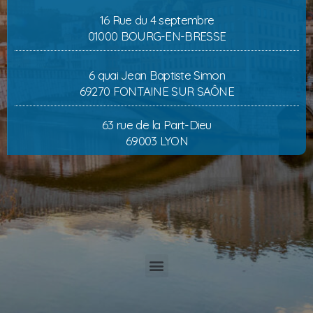
16 Rue du 4 septembre
01000 BOURG-EN-BRESSE
6 quai Jean Baptiste Simon
69270 FONTAINE SUR SAÔNE
63 rue de la Part-Dieu
69003 LYON