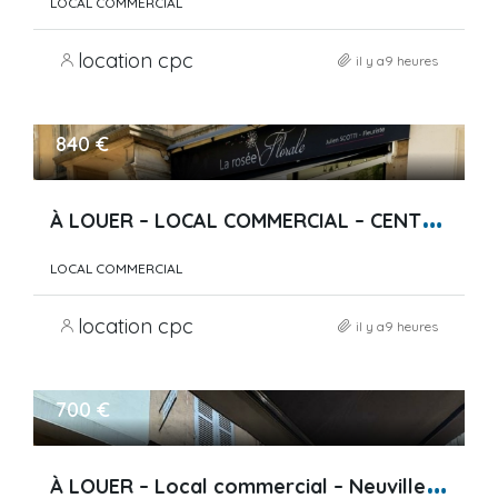
LOCAL COMMERCIAL
location cpc
il y a9 heures
840 €
À
LOUER – LOCAL COMMERCIAL – CENTRE – AVENUE ALSACE LORRA…
LOCAL COMMERCIAL
location cpc
il y a9 heures
700 €
À
LOUER – Local commercial – Neuville-sur-Saône – Centre-…