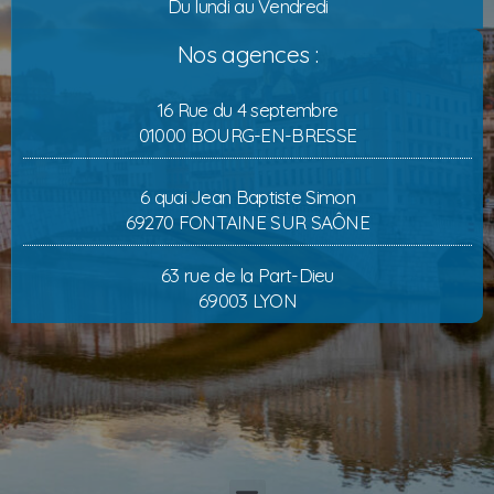
Du lundi au Vendredi
Nos agences :
16 Rue du 4 septembre
01000 BOURG-EN-BRESSE
6 quai Jean Baptiste Simon
69270 FONTAINE SUR SAÔNE
63 rue de la Part-Dieu
69003 LYON