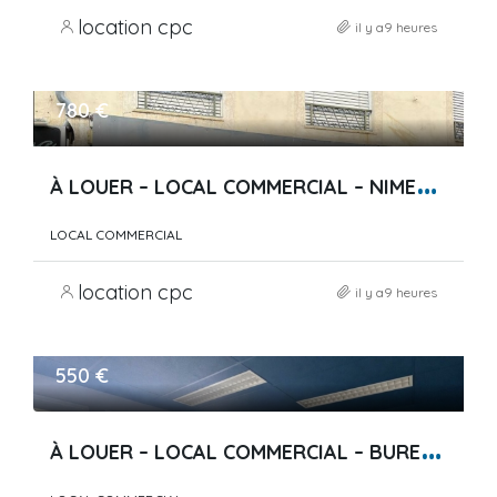
location cpc
il y a9 heures
780 €
À
LOUER – LOCAL COMMERCIAL – NIMES Le Cabinet Petrucci C…
LOCAL COMMERCIAL
location cpc
il y a9 heures
550 €
À
LOUER – LOCAL COMMERCIAL – BUREAUX PARTAGÉS – COWORKIN…